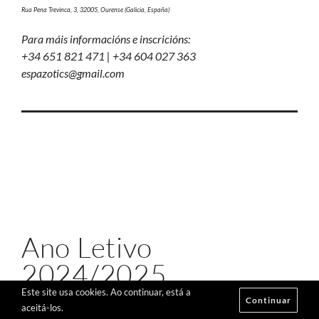
Rua Pena Trevinca, 3, 32005, Ourense (Galicia, España)
Para máis informacións e inscricións:
+34 651 821 471 | +34 604 027 363
espazotics@gmail.com
Ano Letivo
2024/2025
Este site usa cookies. Ao continuar, está a
Continuar
aceitá-los.